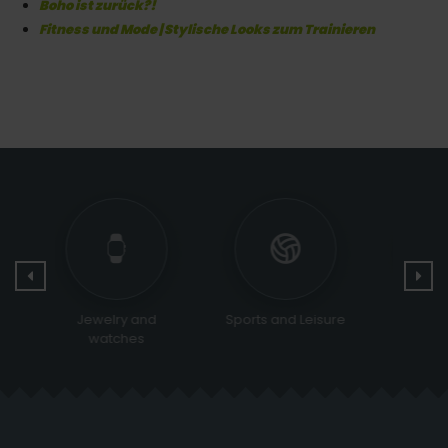
Boho ist zurück?!
Fitness und Mode | Stylische Looks zum Trainieren
Sports and Leisure
Religious &
Bags 
Ceremonial