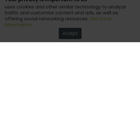
uses cookies and other similar technology to analyze
traffic and customize content and ads, as well as
offering social networking resources.
Get more
information
Acept
How to optimize your performance by studying at
home
Tips for learning even more with online classes