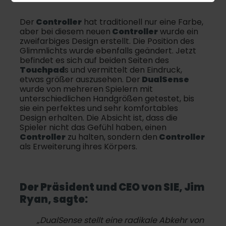
Der
Controller
hat traditionell nur eine Farbe,
aber bei diesem neuen
Controller
wurde ein
zweifarbiges Design erstellt. Die Position des
Glimmlichts wurde ebenfalls geändert. Jetzt
befindet es sich auf beiden Seiten des
Touchpad
s und vermittelt den Eindruck,
etwas größer auszusehen. Der
DualSense
wurde von mehreren Spielern mit
unterschiedlichen Handgrößen getestet, bis
sie ein perfektes und sehr komfortables
Design erhalten. Die Absicht ist, dass die
Spieler nicht das Gefühl haben, einen
Controller
zu halten, sondern den
Controller
als Erweiterung ihres Körpers.
Der Präsident und CEO von SIE, Jim
Ryan, sagte:
„DualSense stellt eine radikale Abkehr von