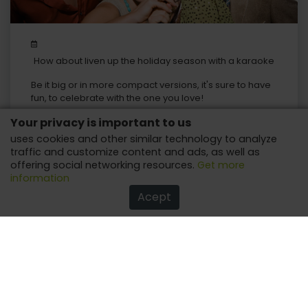
How about liven up the holiday season with a karaoke
machine?
Be it big or in more compact versions, it's sure to have
fun, to celebrate with the one you love!
Your privacy is important to us
uses cookies and other similar technology to analyze
traffic and customize content and ads, as well as
offering social networking resources.
Get more
information
Acept
Tactical flashlight - a favorite of adventurers