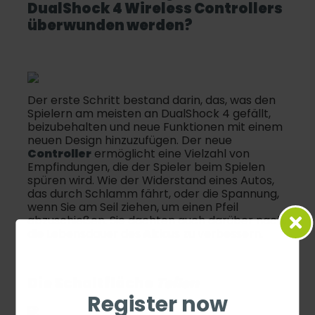
DualShock 4 Wireless
Controller
s
überwunden werden?
Der erste Schritt bestand darin, das, was den
Spielern am meisten an DualShock 4 gefällt,
beizubehalten und neue Funktionen mit einem
neuen Design hinzuzufügen. Der neue
Controller
ermöglicht eine Vielzahl von
Empfindungen, die der Spieler beim Spielen
spüren wird. Wie der Widerstand eines Autos,
das durch Schlamm fährt, oder die Spannung,
wenn Sie am Seil ziehen, um einen Pfeil
abzuschießen. Sie dachten auch darüber nach,
die Lebensdauer des
Akku
s zu verbessern.
Die Schaltfläche
Teilen
Register now