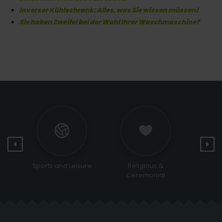
Inverser Kühlschrank: Alles, was Sie wissen müssen!
Sie haben Zweifel bei der Wahl Ihrer Waschmaschine?
Sports and Leisure
Religious &
Bags 
Ceremonial