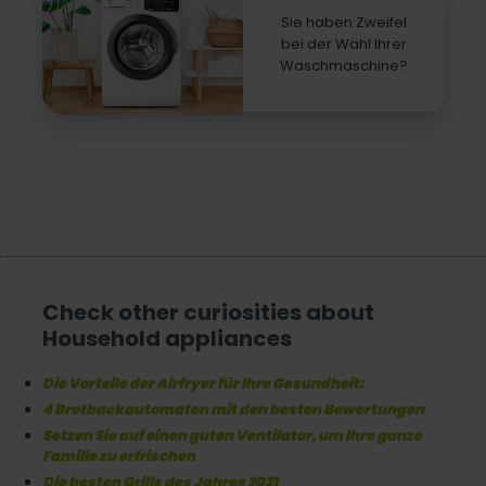
Sie haben Zweifel
bei der Wahl Ihrer
Waschmaschine?
Check other curiosities about
Household appliances
Die Vorteile der Airfryer für Ihre Gesundheit:
4 Brotbackautomaten mit den besten Bewertungen
Setzen Sie auf einen guten Ventilator, um Ihre ganze
Familie zu erfrischen
Die besten Grills des Jahres 2021