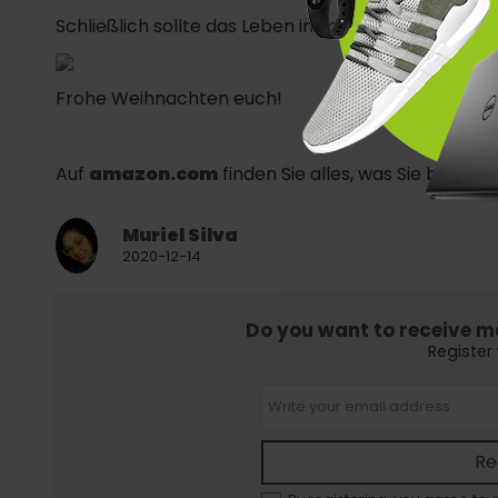
Schließlich sollte das Leben immer gefeiert werde
Frohe Weihnachten euch!
Auf
amazon.com
finden Sie alles, was Sie brau
Muriel Silva
2020-12-14
Do you want to receive mor
Register
Re