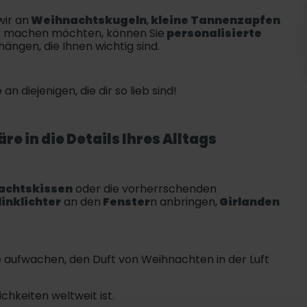
wir an
Weihnachtskugeln
,
kleine Tannenzapfen
ler machen möchten, können Sie
personalisierte
ngen, die Ihnen wichtig sind.
n diejenigen, die dir so lieb sind!
 in die Details Ihres Alltags
chtskissen
oder die vorherrschenden
linklichter
an den
Fenster
n anbringen,
Girlanden
ie aufwachen, den Duft von Weihnachten in der Luft
chkeiten weltweit ist.