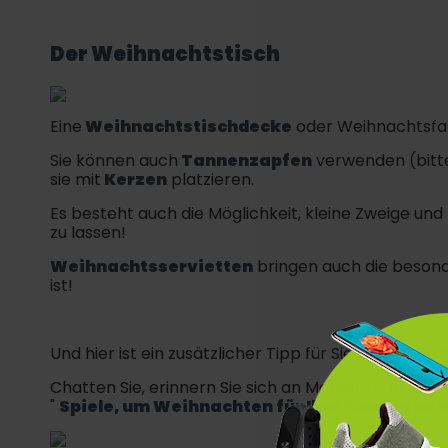
Der Weihnachtstisch
Eine
Weihnachtstischdecke
oder Weihnachtsfarb
Sie können auch
Tannenzapfen
verwenden (bitten
sie mit
Kerzen
platzieren.
Es besteht auch die Möglichkeit, kleine Zweige und
zu lassen!
Weihnachtsservietten
bringen auch die beson
ist!
Und hier ist ein zusätzlicher Tipp für Sie: Genieße
Chatten Sie, erinnern Sie sich an Momente, erzählen 
"
Spiele, um Weihnachten für Ihre Familie zu 