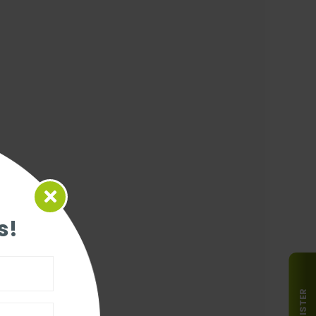
s!
REGISTER