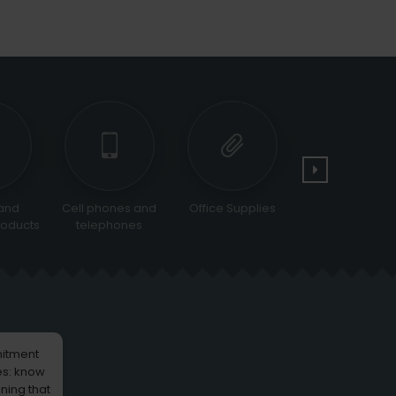
and
Cell phones and
Office Supplies
Tools and
oducts
telephones
Equipments
itment
es: know
ning that