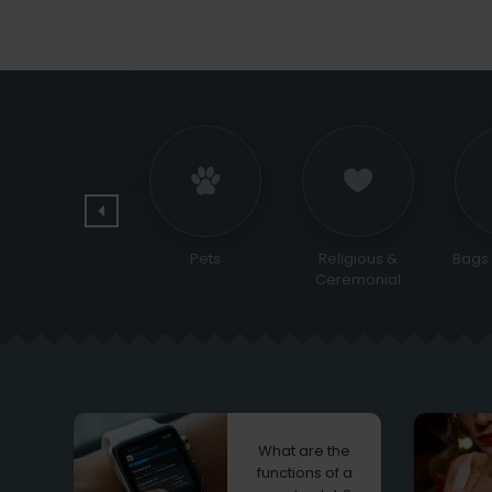
Jewelry and
Pets
Religious &
Bags
watches
Ceremonial
What are the
functions of a