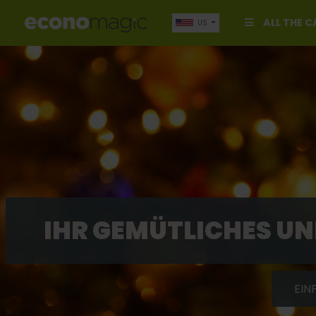
ALL THE 
US
IHR GEMÜTLICHES U
EIN