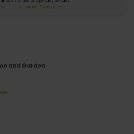
our terms of use and privacy policies.
ns
Customer - Privacy policy
ome and Garden
oren