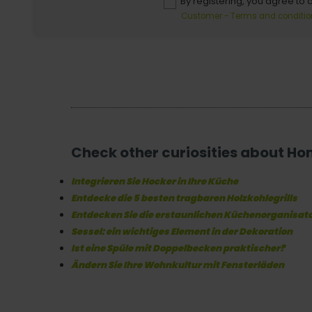
By registering, you agree to 
Customer - Terms and conditio
Check other curiosities about H
Integrieren Sie Hocker in Ihre Küche
Entdecke die 5 besten tragbaren Holzkohlegrills
Entdecken Sie die erstaunlichen Küchenorganisat
Sessel: ein wichtiges Element in der Dekoration
Ist eine Spüle mit Doppelbecken praktischer?
Ändern Sie Ihre Wohnkultur mit Fensterläden