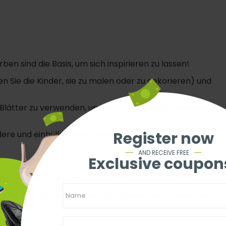
en sind die Basis, um sich inspirieren zu lassen!
 Sie die Kinder, sie zu malen oder zu dekorieren) und
 Blätter zu verwenden, um Ihren
Tisch
reich aussehen
Register now
dere und einhüllende Atmosphäre, die Weihnachten
AND RECEIVE FREE
Exclusive coupon
n Sie den Moment mit den Menschen, die Sie lieben!
Sie Geschichten, spielen Sie, spielen Sie ... (Lesen Sie
beleben
")