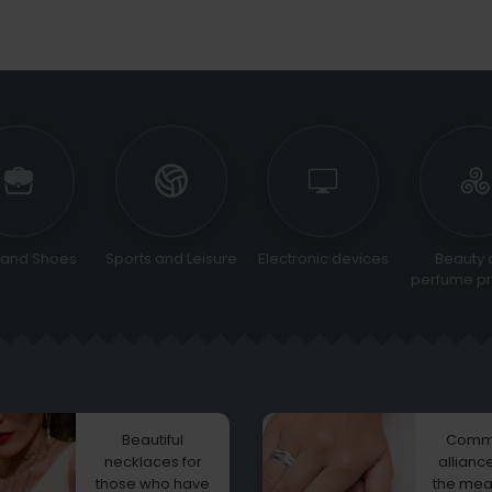
 and Shoes
Sports and Leisure
Electronic devices
Beauty 
perfume pr
Beautiful
Comm
necklaces for
allianc
those who have
the mea