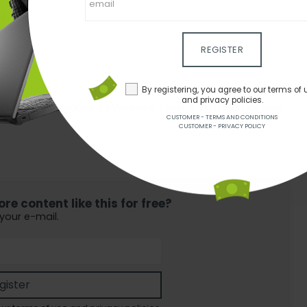
n!
REGISTER
By registering, you agree to our terms of 
and privacy policies.
chen, um Ihr Zuhause zu Weihnachten schön zu machen!
CUSTOMER - TERMS AND CONDITIONS
CUSTOMER - PRIVACY POLICY
e content like this for free?
 your e-mail.
gister