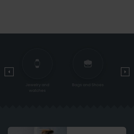
Bags and Shoes
Religious &
Sports
Ceremonial