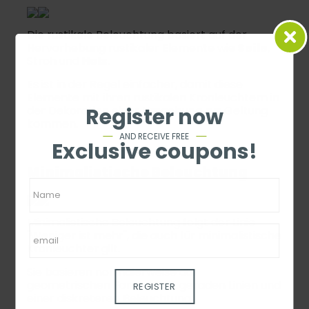
Die rustikale Beleuchtung basiert auf der
Hervorhebung rustikaler Elemente wie
Seile
,
Stroh und
Holz
.
Es ist in der Regel einfacher, damit diese
Elemente mit ihren rustikalen Kronleuchtern in
Register now
der Dekoration einer Umgebung zur Geltung
kommen.
AND RECEIVE FREE
Exclusive coupons!
Minimalistische Beleuchtung
Minimalistische Beleuchtung folgt der Linie
"Weniger ist mehr", die auch für minimalistische
Kronleuchter gilt.
Sie basieren normalerweise auf
geometrischen Formen mit geraden Linien und
REGISTER
einer diskreteren Beleuchtung.