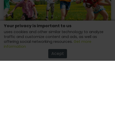
Your privacy is important to us
uses cookies and other similar technology to analyze
Gift tips and games for a fun children's day!
traffic and customize content and ads, as well as
offering social networking resources.
Get more
Believe! Your children will have an unforgettable day!
information
Acept