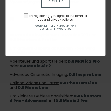
REGISTER
Verwendungszwecks helfen. Kasse:
By registering, you agree to our terms of
use and privacy policies.
CUSTOMER - TERMS AND CONDITIONS
CUSTOMER - PRIVACY POLICY
Infrastruktur inspizieren:
DJI Matrice 200 und
DJI Phantom 4 Pro
Line
Um größere Gebiete abzubilden:
Fixed Wing
Modell
drohne
n
Abenteuer und Sport
treiben:
DJI Mavic 2 Pro
oder
DJI Mavic Air 2
Advanced Cinematic Imaging:
DJI Inspire Line
Übliche Videos und Fotos:
DJI Phantom Line
und
DJI Mavic Line
Um kleinere Gebiete abzubilden:
DJI Phantom
4 Pro - Advanced
und
DJI Mavic 2 Pro