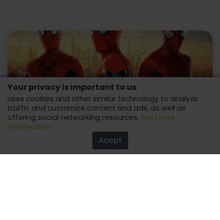
Your privacy is important to us
uses cookies and other similar technology to analyze
traffic and customize content and ads, as well as
offering social networking resources.
Get more
information
Spider-Man's 5 Coolest Toys
Acept
Lots of fun with this beloved character from Marvel!