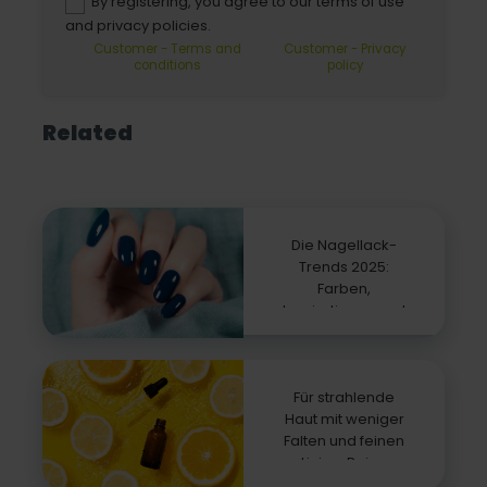
By registering, you agree to our terms of use
and privacy policies.
Customer - Terms and
Customer - Privacy
conditions
policy
Related
Die Nagellack-
Trends 2025:
Farben,
Inspirationen und
die Bedeutung
gepflegter Nägel
Für strahlende
Haut mit weniger
Falten und feinen
Linien: Reine
Vitamin C ist die