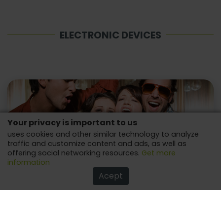
ELECTRONIC DEVICES
Your privacy is important to us
uses cookies and other similar technology to analyze
traffic and customize content and ads, as well as
offering social networking resources.
Get more
information
Acept
How about liven up the holiday season with a karaoke
machine?
Be it big or in more compact versions, it's sure to have
fun, to celebrate with the one you love!