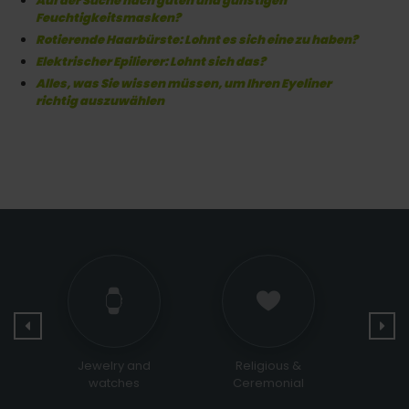
Auf der Suche nach guten und günstigen
Feuchtigkeitsmasken?
Rotierende Haarbürste: Lohnt es sich eine zu haben?
Elektrischer Epilierer: Lohnt sich das?
Alles, was Sie wissen müssen, um Ihren Eyeliner
richtig auszuwählen
Religious &
Sports and Leisure
Bags 
Ceremonial