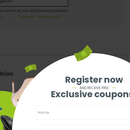
gister
our terms of use and privacy policies.
ns
Customer - Privacy policy
shion
Register now
AND RECEIVE FREE
Exclusive coupon
ocken
mmen