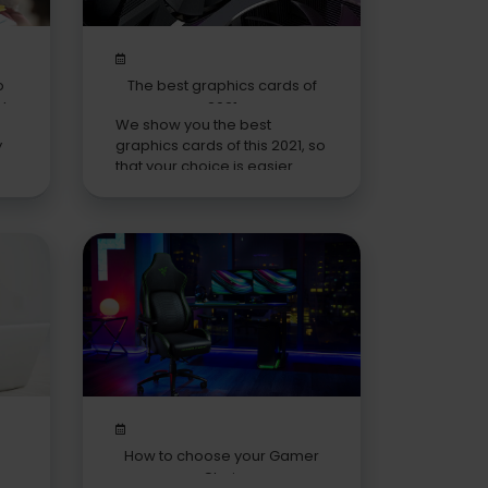
o
The best graphics cards of
 to
2021
We show you the best
y
graphics cards of this 2021, so
that your choice is easier.
How to choose your Gamer
at
Chair