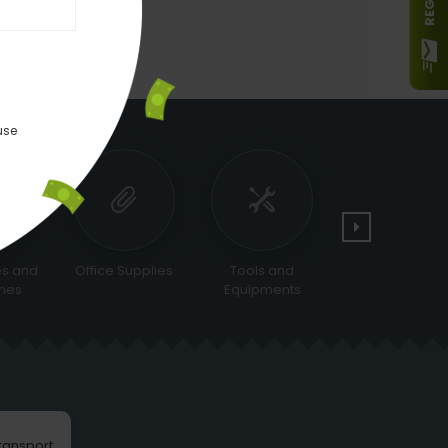
use
es and
Office Supplies
Tools and
Cameras & Opti
nes
Equipments
transport