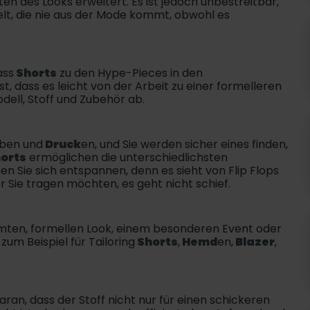
en des Looks erweitert. Es ist jedoch unbestreitbar,
delt, die nie aus der Mode kommt, obwohl es
ass
Shorts
zu den Hype-Pieces in den
, dass es leicht von der Arbeit zu einer formelleren
ell, Stoff und Zubehör ab.
rben und
Druck
en, und Sie werden sicher eines finden,
orts
ermöglichen die unterschiedlichsten
en Sie sich entspannen, denn es sieht von Flip Flops
r Sie tragen möchten, es geht nicht schief.
mten, formellen Look, einem besonderen Event oder
zum Beispiel für Tailoring
Shorts
,
Hemd
en,
Blazer
,
ran, dass der Stoff nicht nur für einen schickeren