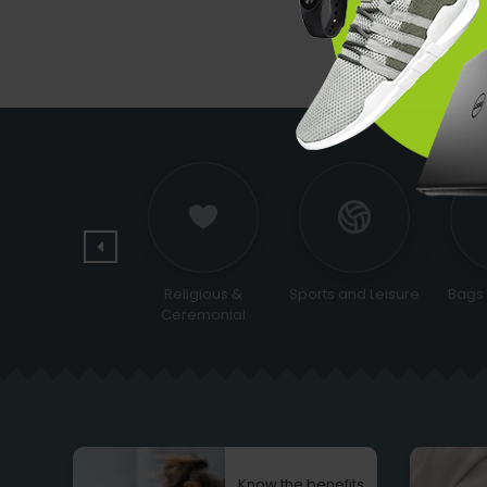
Jewelry and
Religious &
Sports and Leisure
Bags
watches
Ceremonial
Know the benefits