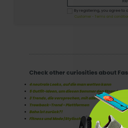
Re
By registering, you agree to 
Customer - Terms and conditio
Check other curiosities about Fa
4 neutrale Looks, auf die man wetten kann
5 Outfit-Ideen, um diesen Sommer den Strand zu r
3 Trends, die versprechen, mit allem zurückzuko
Trowback-Trend - Plattformen
Boho ist zurück?!
Fitness und Mode | Stylische Looks zum Trainieren