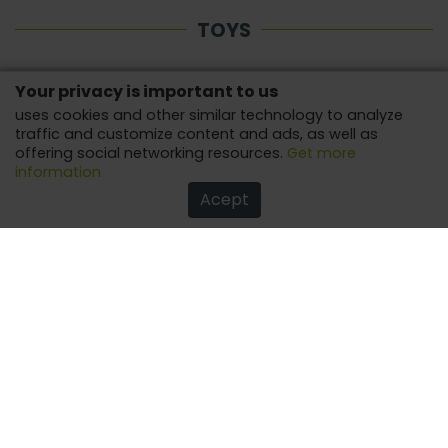
TOYS
Your privacy is important to us
uses cookies and other similar technology to analyze
traffic and customize content and ads, as well as
offering social networking resources.
Get more
information
Acept
Spider-Man's 5 Coolest Toys
Lots of fun with this beloved character from Marvel!