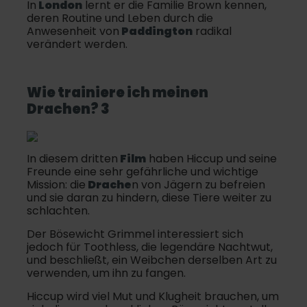
In
London
lernt er die Familie Brown kennen,
deren Routine und Leben durch die
Anwesenheit von
Paddington
radikal
verändert werden.
Wie trainiere ich meinen
Drache
n? 3
In diesem dritten
Film
haben Hiccup und seine
Freunde eine sehr gefährliche und wichtige
Mission: die
Drache
n von Jägern zu befreien
und sie daran zu hindern, diese Tiere weiter zu
schlachten.
Der Bösewicht Grimmel interessiert sich
jedoch für Toothless, die legendäre Nachtwut,
und beschließt, ein Weibchen derselben Art zu
verwenden, um ihn zu fangen.
Hiccup wird viel Mut und Klugheit brauchen, um