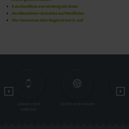
5 Actionfilme von Anfang bis Ende
5er Marathon-Quickies auf Netflixies
The Tomorrow War beginnt am 2. Juli
Sports and Leisure
Religious &
Bags 
Ceremonial