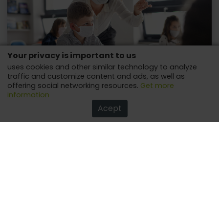
Your privacy is important to us
uses cookies and other similar technology to analyze
traffic and customize content and ads, as well as
offering social networking resources.
Get more
What You Need to Know to Prepare Your Child for Back
information
to School
After all, a new scenario appears and it is necessary to
Acept
know how to deal with it!