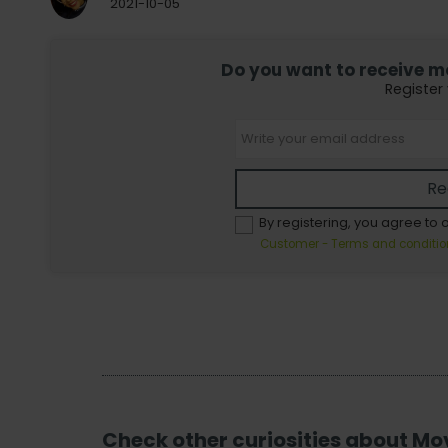
2021-10-05
Do you want to receive mor
Register
Re
By registering, you agree to 
Customer - Terms and conditio
Check other curiosities about Mo