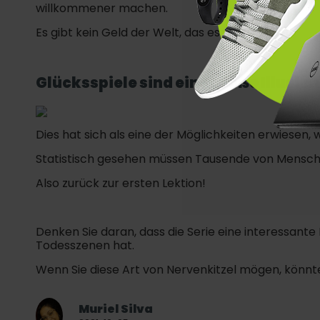
willkommener machen.
Es gibt kein Geld der Welt, das es kaufen kann.
Glücksspiele sind eine große Illusion
Dies hat sich als eine der Möglichkeiten erwiesen,
Statistisch gesehen müssen Tausende von Menschen
Also zurück zur ersten Lektion!
Denken Sie daran, dass die Serie eine interessant
Todesszenen hat.
Wenn Sie diese Art von Nervenkitzel mögen, könnte
Muriel Silva