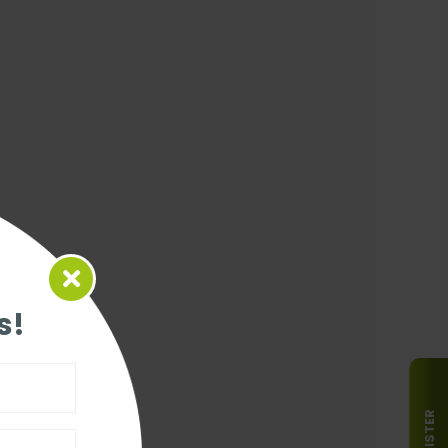
s!
REGISTER