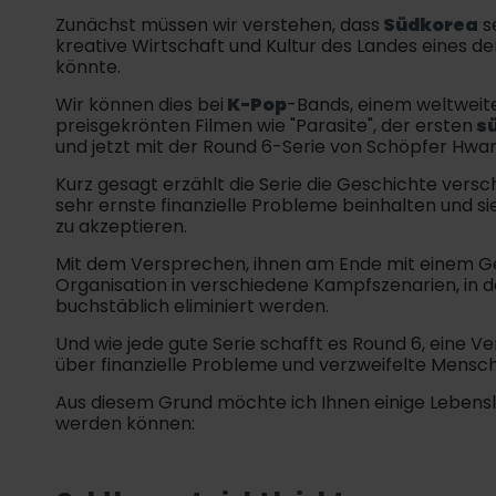
Zunächst müssen wir verstehen, dass
Südkorea
se
kreative Wirtschaft und Kultur des Landes eines der
könnte.
Wir können dies bei
K-Pop
-Bands, einem weltwei
preisgekrönten Filmen wie "Parasite", der ersten
s
und jetzt mit der Round 6-Serie von Schöpfer Hwa
Kurz gesagt erzählt die Serie die Geschichte vers
sehr ernste finanzielle Probleme beinhalten und sie
zu akzeptieren.
Mit dem Versprechen, ihnen am Ende mit einem Geld
Organisation in verschiedene Kampfszenarien, in den
buchstäblich eliminiert werden.
Und wie jede gute Serie schafft es Round 6, eine V
über finanzielle Probleme und verzweifelte Mensc
Aus diesem Grund möchte ich Ihnen einige Lebensl
werden können: