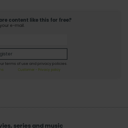
e content like this for free?
 your e-mail.
gister
our terms of use and privacy policies.
ns
Customer - Privacy policy
vies, series and music