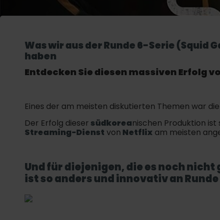
Was wir aus der Runde 6-Serie (Squid 
haben
Entdecken Sie diesen massiven Erfolg vo
Eines der am meisten diskutierten Themen war die
Der Erfolg dieser
südkorea
nischen Produktion ist 
Streaming-Dienst
von
Netflix
am meisten ange
Und für diejenigen, die es noch nicht
ist so anders und innovativ an
Runde