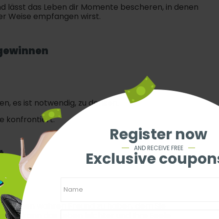
d lässt das Leben dir Momente bescheren, in denen
ner Weise empfangen wirst.
 gewinnen
en, es ist notwendig, zu denken.
e konfrontiert.
Register now
AND RECEIVE FREE
t
Exclusive coupon
 und einen wahren Freund zu haben, dem Sie
mert, kann das Leben leichter und Ihre Seele