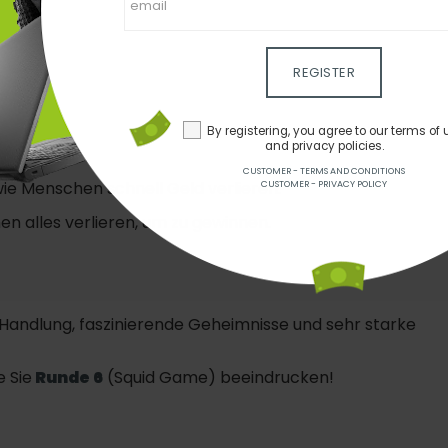
REGISTER
By registering, you agree to our terms of 
and privacy policies.
CUSTOMER - TERMS AND CONDITIONS
 wie Menschen schnell Geld verlieren.
CUSTOMER - PRIVACY POLICY
 alles verlieren, um zu gewinnen.
e Handlung, faszinierende Geheimnisse und sehr starke
 Sie
Runde 6
(Squid Game) beeindrucken!