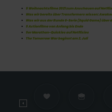
5 Weihnachtsfilme 2021 zum Anschauen auf Netflix
Was wir bereits über Transformers wissen: Awake
Was wir aus der Runde 6-Serie (Squid Game) über 
5 Actionfilme von Anfang bis Ende
5er Marathon-Quickies auf Netflixies
The Tomorrow War beginnt am 2. Juli