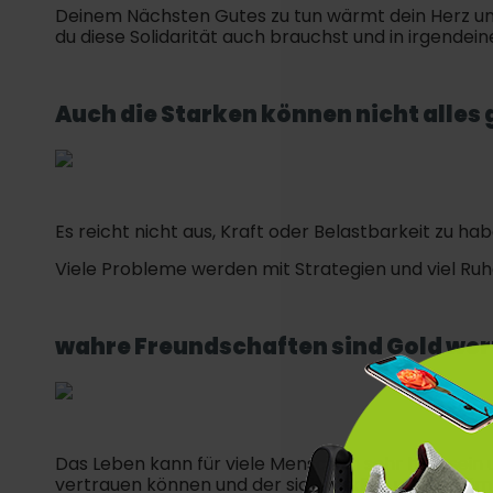
Deinem Nächsten Gutes zu tun wärmt dein Herz un
du diese Solidarität auch brauchst und in irgendei
Auch die Starken können nicht alles
Es reicht nicht aus, Kraft oder Belastbarkeit zu hab
Viele Probleme werden mit Strategien und viel Ruh
wahre Freundschaften sind Gold wer
Das Leben kann für viele Menschen sehr hart sein
vertrauen können und der sich wirklich um Sie küm