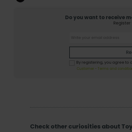
Do you want to receive mor
Register
Re
By registering, you agree to 
Customer - Terms and conditio
Check other curiosities about To