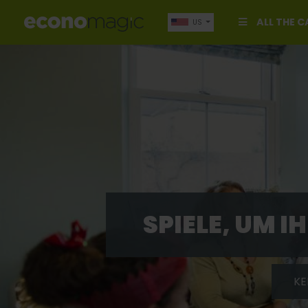
ALL THE 
US
SPIELE, UM 
KE