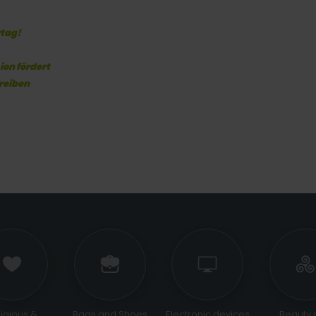
rtag!
ion fördert
treiben
ligious &
Bags and Shoes
Electronic devices
Beauty 