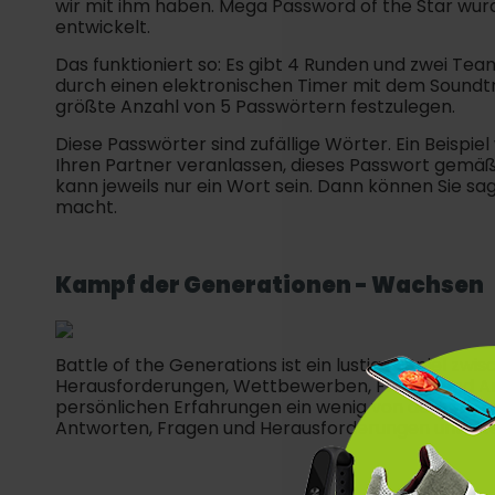
wir mit ihm haben. Mega Password of the Star wu
entwickelt.
Das funktioniert so: Es gibt 4 Runden und zwei Tea
durch einen elektronischen Timer mit dem Soundt
größte Anzahl von 5 Passwörtern festzulegen.
Diese Passwörter sind zufällige Wörter. Ein Beispie
Ihren Partner veranlassen, dieses Passwort gemäß
kann jeweils nur ein Wort sein. Dann können Sie sag
macht.
Kampf der Generationen - Wachsen
Battle of the Generations ist ein lustiges Spiel zwi
Herausforderungen, Wettbewerben, Fragen und A
persönlichen Erfahrungen ein wenig von dem wissen 
Antworten, Fragen und Herausforderungen untertei