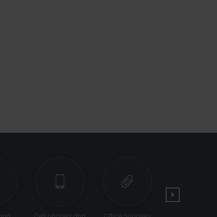
and
Cell phones and
Office Supplies
Tools and