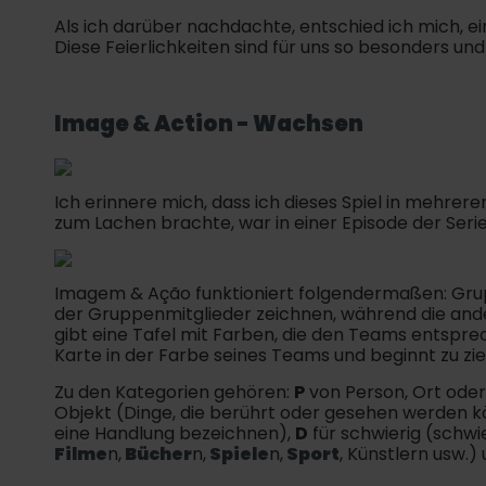
Als ich darüber nachdachte, entschied ich mich, ei
Diese Feierlichkeiten sind für uns so besonders un
Image & Action - Wachsen
Ich erinnere mich, dass ich dieses Spiel in mehre
zum Lachen brachte, war in einer Episode der Serie "
Imagem & Ação funktioniert folgendermaßen: Grup
der Gruppenmitglieder zeichnen, während die ande
gibt eine Tafel mit Farben, die den Teams entspr
Karte in der Farbe seines Teams und beginnt zu zi
Zu den Kategorien gehören:
P
von Person, Ort oder
Objekt (Dinge, die berührt oder gesehen werden 
eine Handlung bezeichnen),
D
für schwierig (schwi
Filme
n,
Bücher
n,
Spiele
n,
Sport
, Künstlern usw.)