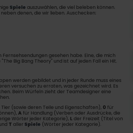
nige
Spiele
auszuwählen, die viel beleben können.
d neben denen, die wir lieben. Auschecken:
ren Fernsehsendungen gesehen habe. Eine, die mich
The Big Bang Theory" und ist auf jeden Fall ein Hit.
pen werden gebildet und in jeder Runde muss eines
ren versuchen zu erraten, was gezeichnet wird. Es
echen. Beim Würfeln zieht der Teamdesigner eine
ehen.
 Tier (sowie deren Teile und Eigenschaften),
0
für
können),
A
für Handlung (Verben oder Ausdrücke, die
erige Wörter jeder Kategorie),
L
der Freizeit (Titel von
 und
T
aller
Spiele
(Wörter jeder Kategorie).