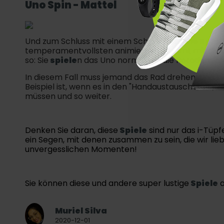
Uno Spin - Mattel
Und zum Schluss mit einem Schnörkel ...
Uno Spin
.
temperamentvollsten animiert. Es kommt mit dieser
so: Sie
spiele
n das Uno normal, bis die Rotationskar
In diesem Fall muss jemand das Rad drehen. Und h
Beispiel ist, wenn es in den "Handaustausch" fällt, w
müssen und so weiter.
Denken Sie daran, diese
Spiele
sind nur das i-Tüpf
ein Segen, mit denen zusammen zu sein, die wir lie
unvergesslichen Momenten!
Sie können diese und andere super lustige
Spiele
a
Muriel Silva
2020-12-01