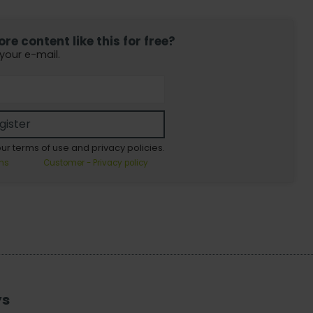
e content like this for free?
 your e-mail.
gister
our terms of use and privacy policies.
ns
Customer - Privacy policy
ys