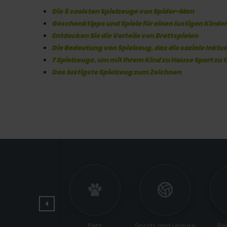
Die 5 coolsten Spielzeuge von Spider-Man
Geschenktipps und Spiele für einen lustigen Kinde
Entdecken Sie die Vorteile von Brettspielen
Die Bedeutung von Spielzeug, das die soziale Inklus
7 Spielzeuge, um mit Ihrem Kind zu Hause Sport zu 
Das lustigste Spielzeug zum Zeichnen
Jewelry and
Pets
Sports and Leisure
Re