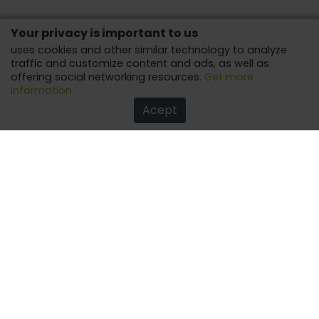
Your privacy is important to us
uses cookies and other similar technology to analyze
traffic and customize content and ads, as well as
offering social networking resources.
Get more
information
Acept
How about liven up the holiday season with a karaoke
machine?
Be it big or in more compact versions, it's sure to have
fun, to celebrate with the one you love!