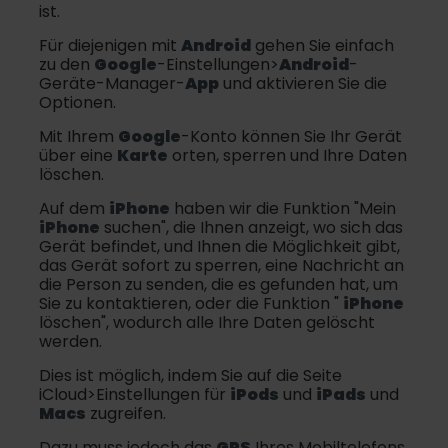
ist.
Für diejenigen mit
Android
gehen Sie einfach
zu den
Google
-Einstellungen>
Android
-
Geräte-Manager-
App
und aktivieren Sie die
Optionen.
Mit Ihrem
Google
-Konto können Sie Ihr Gerät
über eine
Karte
orten, sperren und Ihre Daten
löschen.
Auf dem
iPhone
haben wir die Funktion "Mein
iPhone
suchen", die Ihnen anzeigt, wo sich das
Gerät befindet, und Ihnen die Möglichkeit gibt,
das Gerät sofort zu sperren, eine Nachricht an
die Person zu senden, die es gefunden hat, um
Sie zu kontaktieren, oder die Funktion "
iPhone
löschen", wodurch alle Ihre Daten gelöscht
werden.
Dies ist möglich, indem Sie auf die Seite
iCloud>Einstellungen für
iPods
und
iPads
und
Macs
zugreifen.
Dazu muss jedoch das
GPS
Ihres Mobiltelefons