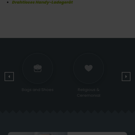
Drahtloses Handy-Ladegerät
es
Religious &
Sports and Leisure
Electr
Ceremonial