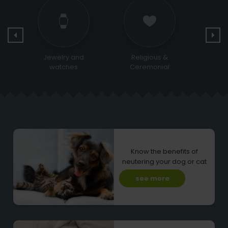
Religious &
Sports and Leisure
Bags 
Ceremonial
Know the benefits of
neutering your dog or cat
see more