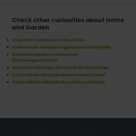
Check other curiosities about Home
and Garden
Integrieren Sie Hocker in Ihre Küche
Entdecke die 5 besten tragbaren Holzkohlegrills
Entdecken Sie die erstaunlichen
Küchenorganisatoren
Sessel: ein wichtiges Element in der Dekoration
Ist eine Spüle mit Doppelbecken praktischer?
Ändern Sie Ihre Wohnkultur mit Fensterläden