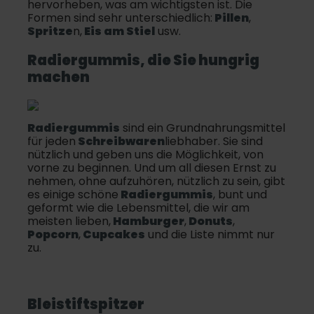
hervorheben, was am wichtigsten ist. Die
Formen sind sehr unterschiedlich:
Pillen
,
Spritze
n,
Eis am Stiel
usw.
Radiergummis
, die Sie hungrig
machen
Radiergummis
sind ein Grundnahrungsmittel
für jeden
Schreibwaren
liebhaber. Sie sind
nützlich und geben uns die Möglichkeit, von
vorne zu beginnen. Und um all diesen Ernst zu
nehmen, ohne aufzuhören, nützlich zu sein, gibt
es einige schöne
Radiergummis
, bunt und
geformt wie die Lebensmittel, die wir am
meisten lieben,
Hamburger
,
Donuts
,
Popcorn
,
Cupcakes
und die Liste nimmt nur
zu.
Bleistiftspitzer