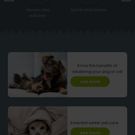
Sports and Leisure
Religious &
Bags 
Ceremonial
Know the benefits of
neutering your dog or cat
see more
Essential winter pet care
see more