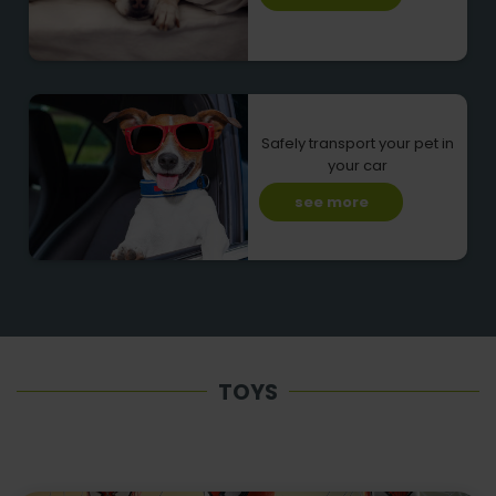
Safely transport your pet in
your car
see more
TOYS