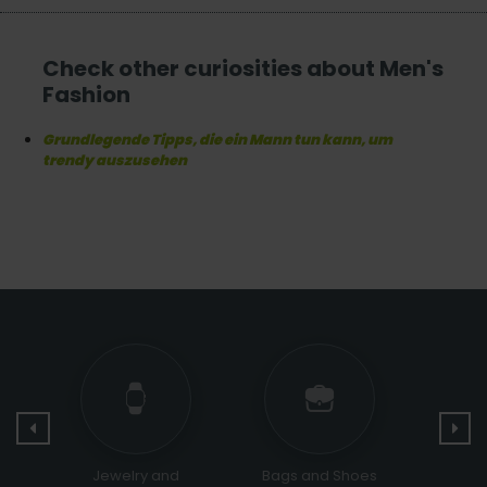
Check other curiosities about Men's
Fashion
Grundlegende Tipps, die ein Mann tun kann, um
trendy auszusehen
Jewelry and
Bags and Shoes
Sports