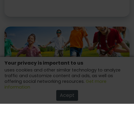
Your privacy is important to us
uses cookies and other similar technology to analyze
traffic and customize content and ads, as well as
offering social networking resources.
Get more
information
Gift tips and games for a fun children's day!
Acept
Believe! Your children will have an unforgettable day!