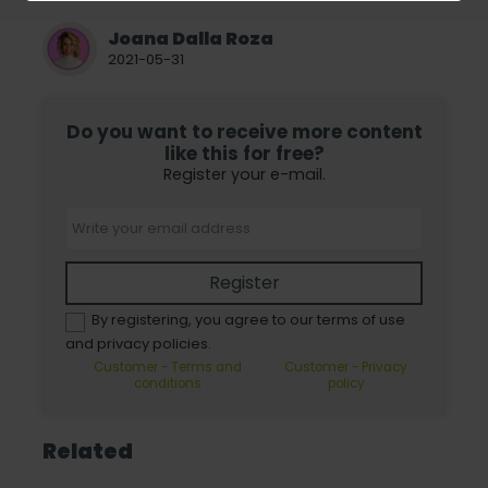
Joana Dalla Roza
2021-05-31
Do you want to receive more content
like this for free?
Register your e-mail.
Register
By registering, you agree to our terms of use
and privacy policies.
Customer - Terms and
Customer - Privacy
conditions
policy
Related