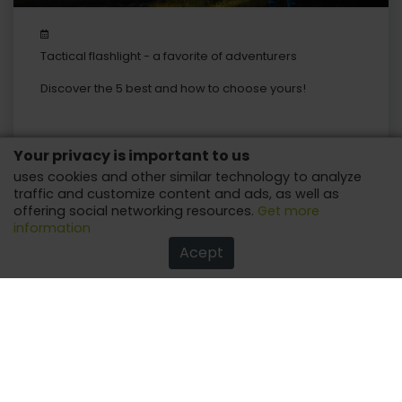
Tactical flashlight - a favorite of adventurers
Discover the 5 best and how to choose yours!
Your privacy is important to us
uses cookies and other similar technology to analyze
traffic and customize content and ads, as well as
offering social networking resources.
Get more
information
Acept
Bluetooth Headsets: What to Consider Before Buying
Them
Know the available models and their advantages