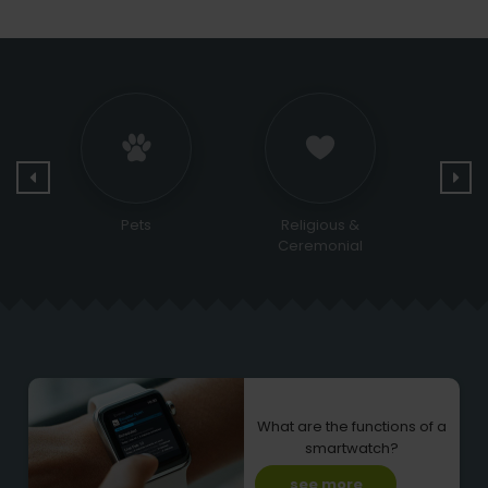
Religious &
Bags and Shoes
Sports
Ceremonial
What are the functions of a
smartwatch?
see more