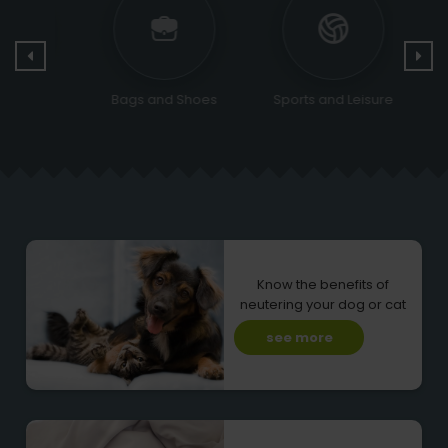
Bags and Shoes
Sports and Leisure
Rel
Cer
Know the benefits of
neutering your dog or cat
see more