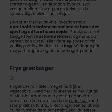
sætter dig selv i en situation, hvor du skal
vælge mellem sjov og forpligtelse, vil du
sandsynligvis blive slået af sjov.
Derfor er idealet at vide, hvordan man
opretholder balancen mellem at have det
sjovt og udføre husarbejde
. Forslaget er at
lægge tøjet i
vaskemaskine
n, og mens du
venter, kan du se 1 eller flere episoder af din
yndlingsserie eller læse din
bog
. Så dagen går
meget hurtigere og på en behagelig måde.
Frys grøntsager
Noget der forkæler meget hurtigt er
vegetabilsk. Med det i tankerne er det vigtigt
at vide, hvordan man fryser og opbevarer
dem, så du kan opretholde en
sund kost
med
stor praktisk funktion. Retningslinjen er, at når
du har vasket dem ordentligt, skal du sætte