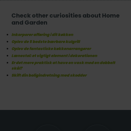
Check other curiosities about Home
and Garden
Inkorporer afføring i dit køkken
Oplev de 5 bedste bærbare kulgrill
Oplev de fantastiske køkkenarrangører
Lænestol: et vigtigt element i dekorationen
Er det mere praktisk at have en vask med en dobbelt
skål?
Skift din boligindretning med skodder