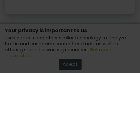
Your privacy is important to us
uses cookies and other similar technology to analyze
traffic and customize content and ads, as well as
offering social networking resources.
Get more
information
Acept
ELECTRONIC DEVICES