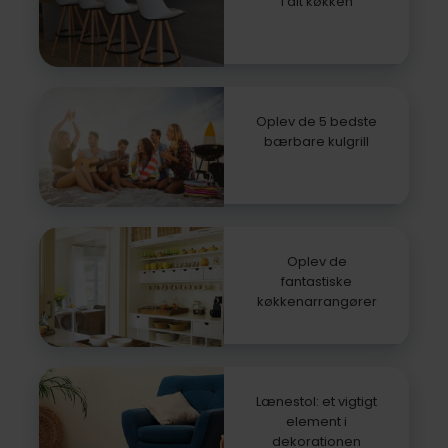
i dit køkken
Oplev de 5 bedste
bærbare kulgrill
Oplev de
fantastiske
køkkenarrangører
Lænestol: et vigtigt
element i
dekorationen