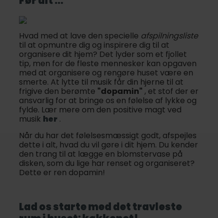
Før alt ...
Hvad med at lave den specielle
afspilningsliste
til at opmuntre dig og inspirere dig til at
organisere dit hjem? Det lyder som et fjollet
tip, men for de fleste mennesker kan opgaven
med at organisere og rengøre huset være en
smerte. At lytte til musik får din hjerne til at
frigive den berømte
"dopamin"
, et stof der er
ansvarlig for at bringe os en følelse af lykke og
fylde. Lær mere om den positive magt ved
musik
her
.
Når du har det følelsesmæssigt godt, afspejles
dette i alt, hvad du vil gøre i dit hjem. Du kender
den trang til at lægge en blomstervase på
disken, som du lige har renset og organiseret?
Dette er ren dopamin!
Lad os starte med det travleste