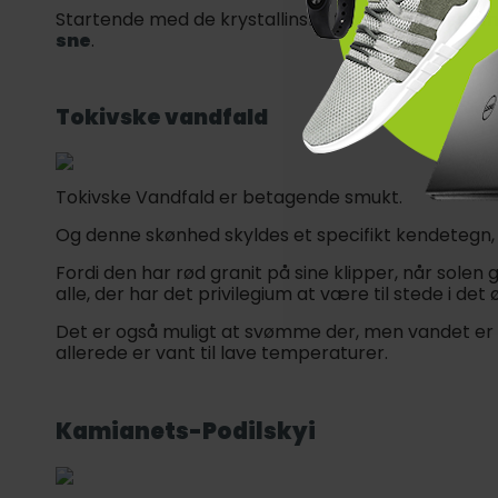
Startende med de krystallinske floder og deres 
sne
.
Tokivske vandfald
Tokivske Vandfald er betagende smukt.
Og denne skønhed skyldes et specifikt kendetegn,
Fordi den har rød granit på sine klipper, når solen g
alle, der har det privilegium at være til stede i det ø
Det er også muligt at svømme der, men vandet er m
allerede er vant til lave temperaturer.
Kamianets-Podilskyi