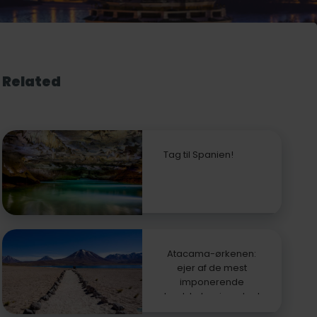
Related
Tag til Spanien!
Atacama-ørkenen:
ejer af de mest
imponerende
landskaber i verden!