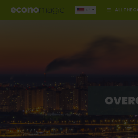
ALL THE 
US
OVERG