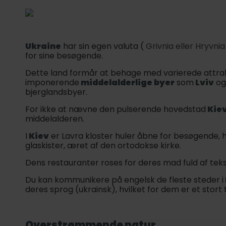
Ukraine
har sin egen valuta (
Grivnia eller Hryvnia
for sine besøgende.
Dette land formår at behage med varierede attra
imponerende
middelalderlige byer
som
Lviv
og
bjerglandsbyer.
For ikke at nævne den pulserende hovedstad
Kie
middelalderen.
I
Kiev
er Lavra kloster huler åbne for besøgende, 
glaskister, æret af den ortodokse kirke.
Dens restauranter roses for deres mad fuld af teks
Du kan kommunikere på engelsk de fleste steder i
deres sprog (ukrainsk), hvilket for dem er et stort
Overstrømmende natur