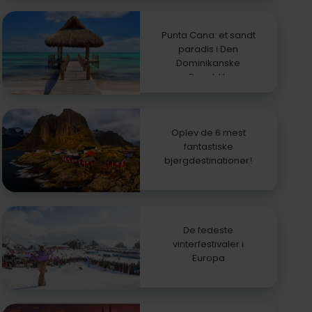
Punta Cana: et sandt
paradis i Den
Dominikanske
Republik
Oplev de 6 mest
fantastiske
bjergdestinationer!
De fedeste
vinterfestivaler i
Europa