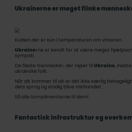
Ukraine
rne er meget flinke mennesk
Kulden der er kun i temperaturen om vinteren.
Ukraine
rne er kendt for at være meget hjælps
sympati.
De fleste mennesker, der rejser til
Ukraine
, insis
ukrainske folk.
Når alt kommer til alt er det ikke særlig behagelig
dets sprog og stadig blive mishandlet.
Så alle komplimenterne til dem!
Fantastisk infrastruktur og overko