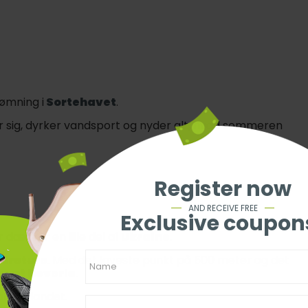
ømning i
Sortehavet
.
er sig, dyrker vandsport og nyder alt, hvad sommeren
Register now
AND RECEIVE FREE
Exclusive coupon
 dækker en lille del af
Ukraine
.
dreture
. Med det laveste punkt på 500 meter og det
unt Hoverla
.
ber i landet.