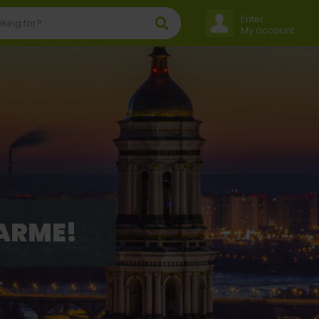
Enter
My account
HARME!