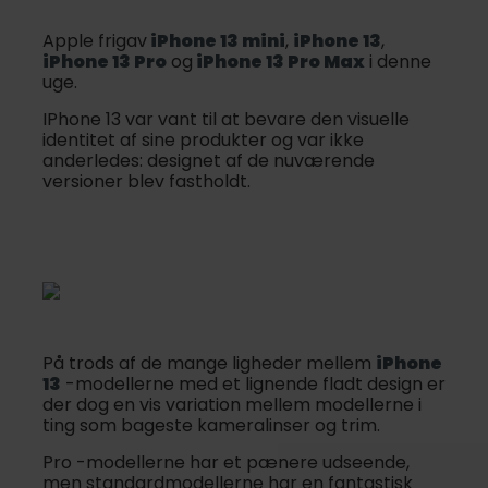
Apple frigav
iPhone 13 mini
,
iPhone 13
,
iPhone 13 Pro
og
iPhone 13 Pro Max
i denne
uge.
IPhone 13 var vant til at bevare den visuelle
identitet af sine produkter og var ikke
anderledes: designet af de nuværende
versioner blev fastholdt.
På trods af de mange ligheder mellem
iPhone
13
-modellerne med et lignende fladt design er
der dog en vis variation mellem modellerne i
ting som bageste kameralinser og trim.
Pro -modellerne har et pænere udseende,
men standardmodellerne har en fantastisk