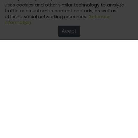
uses cookies and other similar technology to analyze
traffic and customize content and ads, as well as
offering social networking resources.
Get more
information
Acept
How to optimize your performance by studying at
home
Tips for learning even more with online classes