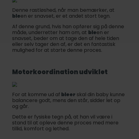
Denne rastløshed, når man bemærker, at
ble
en er snavset, er et andet stort tegn.
Af denne grund, hvis han opfører sig på denne
måde, underretter ham om, at
ble
en er
snavset, beder om at tage den af hele tiden
eller selv tager den af, er det en fantastisk
mulighed for at starte denne proces.
Motorkoordination udviklet
For at komme ud af
bleer
skal din baby kunne
balancere godt, mens den står, sidder let op
og går.
Dette er fysiske tegn på, at han vil være i
stand til at opleve denne proces med mere
tillid, komfort og lethed.