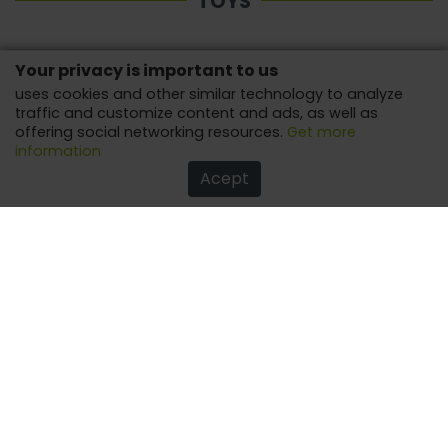
TOYS
Your privacy is important to us
uses cookies and other similar technology to analyze
traffic and customize content and ads, as well as
offering social networking resources.
Get more
information
Acept
Spider-Man's 5 Coolest Toys
Lots of fun with this beloved character from Marvel!