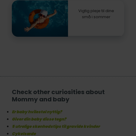
Vigtig pleje til dine
små i sommer
Check other curiosities about
Mommy and baby
Er baby hvilestol nyttig?
Giver din baby disse tegn?
5 utrolige skønhedstips til gravide kvinder
Cykelsæde