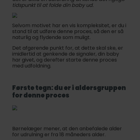
tidspunkt til at folde din baby ud.
Selvom motivet har en vis kompleksitet, er du i
stand til at udføre denne proces, så den er så
naturlig og flydende som muligt.
Det afgørende punkt for, at dette skal ske, er
imidlertid at genkende de signaler, din baby
har givet, og derefter starte denne proces
med udfoldning.
Første tegn: du er i aldersgruppen
for denne proces
Børnelæger mener, at den anbefalede alder
for udrulning er fra 18 måneders alder.