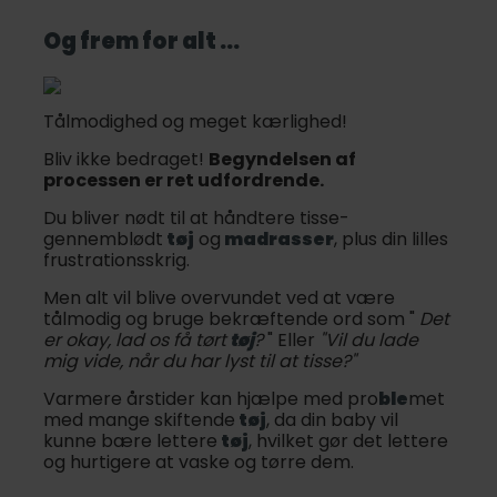
Og frem for alt ...
Tålmodighed og meget kærlighed!
Bliv ikke bedraget!
Begyndelsen af
processen er ret udfordrende.
Du bliver nødt til at håndtere tisse-
gennemblødt
tøj
og
madrasser
, plus din lilles
frustrationsskrig.
Men alt vil blive overvundet ved at være
tålmodig og bruge bekræftende ord som "
Det
er okay, lad os få tørt
tøj
?
" Eller
"Vil du lade
mig vide, når du har lyst til at tisse?"
Varmere årstider kan hjælpe med pro
ble
met
med mange skiftende
tøj
, da din baby vil
kunne bære lettere
tøj
, hvilket gør det lettere
og hurtigere at vaske og tørre dem.