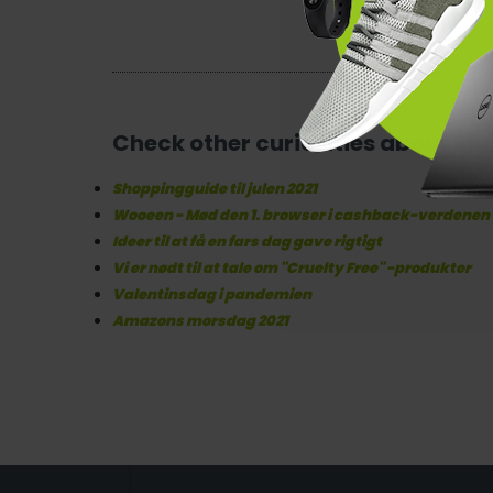
Check other curiosities about Sh
Shoppingguide til julen 2021
Wooeen - Mød den 1. browser i cashback-verdenen
Ideer til at få en fars dag gave rigtigt
Vi er nødt til at tale om "Cruelty Free" -produkter
Valentinsdag i pandemien
Amazons morsdag 2021