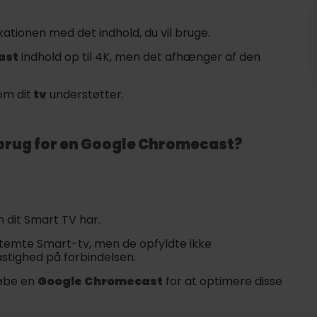
kationen med det indhold, du vil bruge.
ast
indhold op til 4K, men det afhænger af den
om dit
tv
understøtter.
brug for en
Google Chromecast
?
 dit Smart TV har.
stemte Smart-tv, men de opfyldte ikke
astighed på forbindelsen.
købe en
Google Chromecast
for at optimere disse