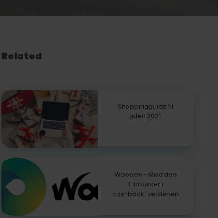
Related
Shoppingguide til
julen 2021
Wooeen - Mød den
1. browser i
cashback-verdenen