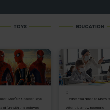
TOYS
EDUCATION
ider-Man's 5 Coolest Toys
What You Need to Know t
Prepare Your Child for Back
ts of fun with this beloved
After all, a new scenario
School