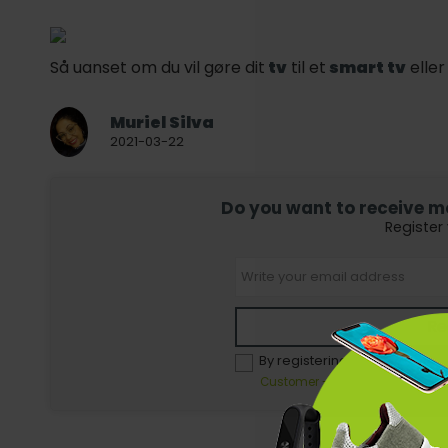
Så uanset om du vil gøre dit
tv
til et
smart tv
eller
Muriel Silva
2021-03-22
Do you want to receive mor
Register
Re
By registering, you agree to 
Customer - Terms and conditio