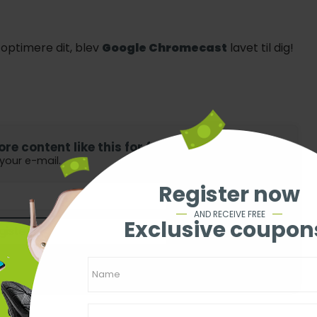
 optimere dit, blev
Google Chromecast
lavet til dig!
e content like this for free?
 your e-mail.
Register now
AND RECEIVE FREE
Exclusive coupon
gister
our terms of use and privacy policies.
ns
Customer - Privacy policy