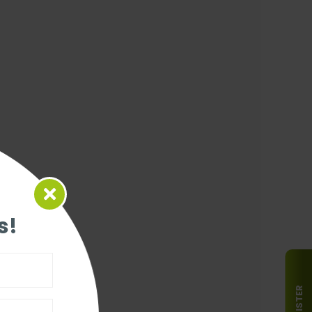
s!
REGISTER