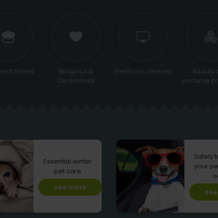
 and Shoes
Religious &
Electronic devices
Beauty 
Ceremonial
perfume pr
Safely 
Essential winter
your pe
pet care
c
see more
see