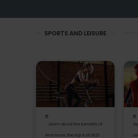
SPORTS AND LEISURE
Learn about the benefits of
Sp
exercising on an exercise
And more: the top 6 of 2021
Lo
bike