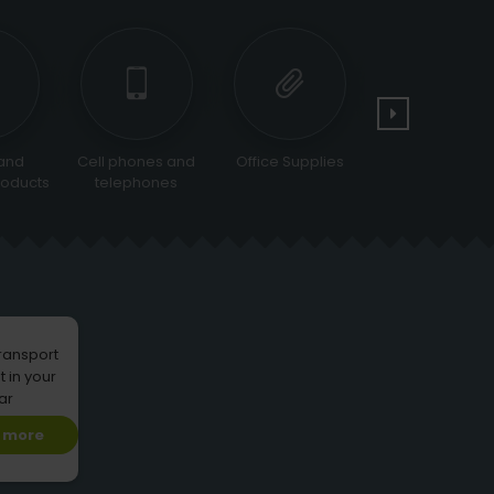
and
Cell phones and
Office Supplies
Tools and
oducts
telephones
Equipments
transport
t in your
ar
 more