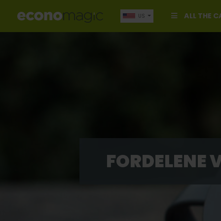
ALL THE 
US
FORDELENE 