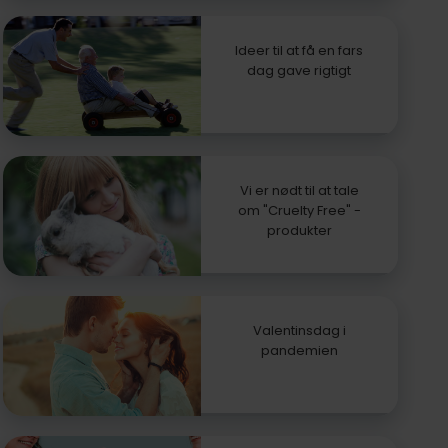
Ideer til at få en fars
dag gave rigtigt
Vi er nødt til at tale
om "Cruelty Free" -
produkter
Valentinsdag i
pandemien