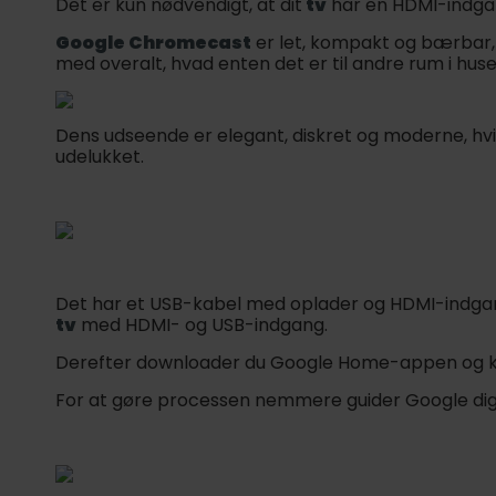
Det er kun nødvendigt, at dit
tv
har en HDMI-indga
Google Chromecast
er let, kompakt og bærbar, h
med overalt, hvad enten det er til andre rum i huset
Dens udseende er elegant, diskret og moderne, hvil
udelukket.
Det har et USB-kabel med oplader og HDMI-indgang, 
tv
med HDMI- og USB-indgang.
Derefter downloader du Google Home-appen og ko
For at gøre processen nemmere guider Google dig