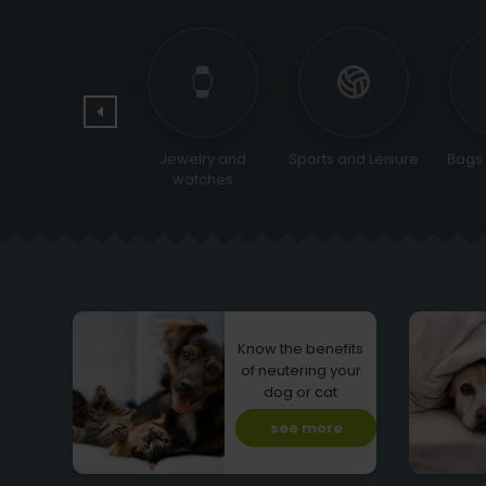
Pets
Jewelry and
Sports and Leisure
Bags
watches
Know the benefits
of neutering your
dog or cat
see more