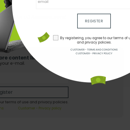
e? Find det på
Amazon.com!
REGISTER
By registering, you agree to our terms of 
and privacy policies.
CUSTOMER - TERMS AND CONDITIONS
CUSTOMER - PRIVACY POLICY
e content like this for free?
 your e-mail.
gister
our terms of use and privacy policies.
ns
Customer - Privacy policy