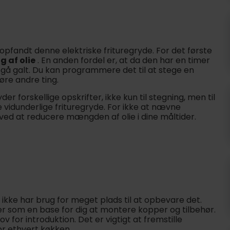
r opfandt denne elektriske frituregryde. For det første
 af olie
. En anden fordel er, at da den har en timer
gå galt. Du kan programmere det til at stege en
øre andre ting.
 forskellige opskrifter, ikke kun til stegning, men til
 vidunderlige frituregryde. For ikke at nævne
ed at reducere mængden af olie i dine måltider.
u ikke har brug for meget plads til at opbevare det.
r som en base for dig at montere kopper og tilbehør.
v for introduktion. Det er vigtigt at fremstille
for ethvert køkken.