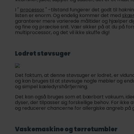
I "
processor
" -tilstand fungerer det godt til hakni
listen er enorm. Og endelig kommer det med
skær
garanterer mere varierede måltider og hjælper dig, 
og fine og præcise snit. Vær sikker på at du på for
multiprocessor, og det vil ikke skuffe dig!
Lodret støvsuger
Det faktum, at denne støvsuger er lodret, er vidund
og kan bruges til at støvsuge nogle møbler og endda
og simpel kæledyrshårfjerning.
Det kan også bruges som et bærbart vakuum, ideelt 
dyser, der tilpasser sig forskellige behov. For ikke
og reducerer chancerne for allergiske angreb på gr
Vaskemaskine og tørretumbler