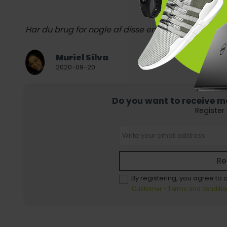
Har du brug for nogle af disse emner på vores list
Muriel Silva
2020-09-20
Do you want to receive mor
Register
Re
By registering, you agree to 
Customer - Terms and conditio