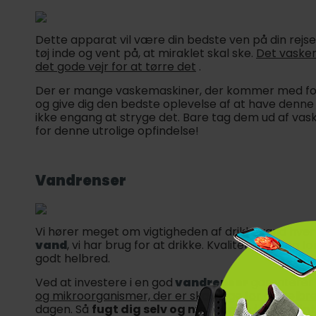
Dette apparat vil være din bedste ven på din rejse 
tøj inde og vent på, at miraklet skal ske.
Det vasker
det gode vejr for at tørre det
.
Der er mange vaskemaskiner, der kommer med forp
og give dig den bedste oplevelse af at have denne 
ikke engang at stryge det. Bare tag dem ud af 
for denne utrolige opfindelse!
Vandrenser
Vi hører meget om vigtigheden af drikkevand hver 
vand
, vi har brug for at drikke. Kvalitetsvand og fo
godt helbred.
Ved at investere i en god
vandrenser
garanterer
og mikroorganismer, der er skadelige for dit helbr
dagen. Så
fugt dig selv og nyd denne fase så in