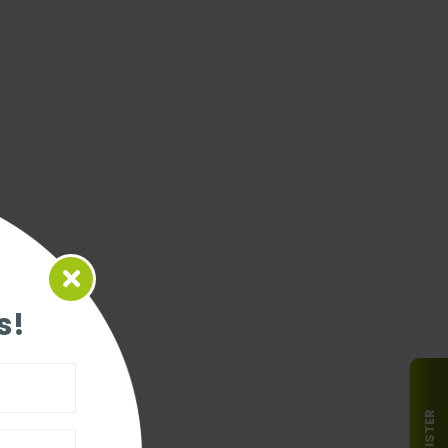
s!
REGISTER