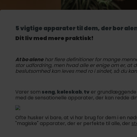
5 vigtige apparater til dem, der bor ale
Dit liv med mere praktisk!
At bo alene
har flere definitioner for mange mennes
stor udfordring, men hvad alle er enige om er, at 
beslutsomhed kan leves med ro i sindet, så du kan
Varer som
seng
,
køleskab
,
tv
er grundlæggende t
med de sensationelle apparater, der kan redde di
Ofte husker vi bare, at vi har brug for dem i en nø
"magiske" apparater, der er perfekte til alle, der
st