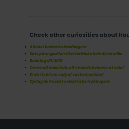
Check other curiosities about Ho
4 Bedst bedømte brødbagere
Sats på en god fan til at forfriske hele din familie
Bedste grill i 2021
Omvendt køleskab: alt hvad du behøver at vide!
Er du i tvivl om valg af vaskemaskine?
Opdag de 5 bedste elektriske trykkogere