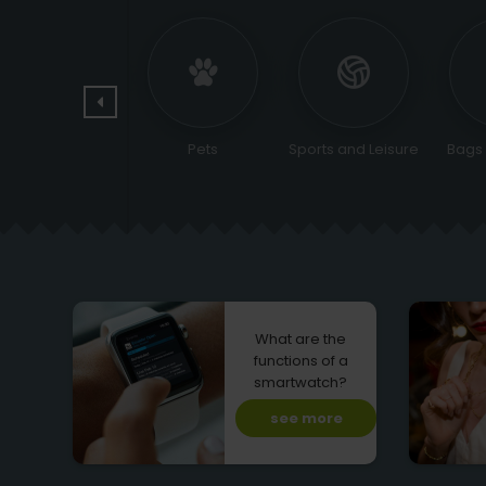
Jewelry and
Pets
Sports and Leisure
Bags
watches
What are the
functions of a
smartwatch?
see more