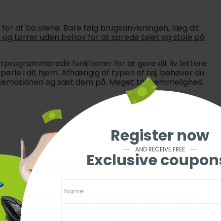
for at bo alene. Bare følg brugsanvisningen, læg dit
 og tørrer uden behov for at sprede tøjet og stole på
rogrammerede funktioner for at gøre dit liv lettere
perle i dit hjem. Afhængig af typen af tøj, behøver du
vaskemaskinen og sæt dem på. Meget taknemmelighed
Register now
AND RECEIVE FREE
Exclusive coupon
dag, men der siges ikke meget om kvaliteten af det
rureningsfrit
vand
er grundlæggende faktorer for et
 du
beskyttelse mod fysisk affald, overskydende klor
ed
. Ud over at have frisk, koldt
vand
når som helst på
teressant, at den bor alene
!