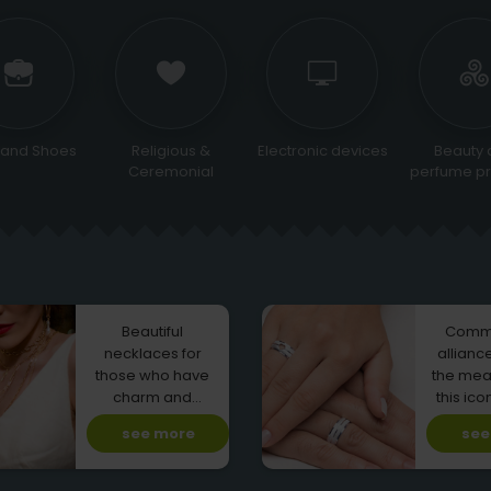
 and Shoes
Religious &
Electronic devices
Beauty 
Ceremonial
perfume pr
Beautiful
Comm
necklaces for
allianc
those who have
the mea
charm and
this ico
personality!
car
see more
see