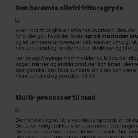
Den berømte oliefri frituregryde
Vi er nødt til at give en stående ovation til den, de
fordi det gør, hvad det lover:
sprød mad uden brug
og et temperaturniveau, er det næsten umuligt at 
bestemt mad og i mellemtiden dedikere dig til at g
Der er også mange hjemmesider og blogs, der tilbyder
kager, tærter og endda brød, der kan laves i denne
spørgsmålet om, hvor sundere din diæt kan være v
Mere sundhed og praktisk i dit liv!
Multi-processor til mad
Den første ting at fejre ved dette apparat er, at d
Dette er muligt takket være en motor, der fungere
Den første funktion er en
blender,
der ikke har beho
vitaminer, juice, supper og saucer, det er et must 