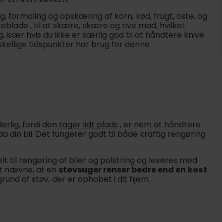
ng, formaling og opskæring af korn, kød, frugt, oste, og
eblade
, til at skære, skære og rive mad, hvilket
især hvis du ikke er særlig god til at håndtere knive
skellige tidspunkter har brug for denne
erlig, fordi den
tager lidt plads
, er nem at håndtere
 din bil. Det fungerer godt til både kraftig rengøring
til rengøring af biler og polstring og leveres med
 at nævne, at en
støvsuger renser bedre end en
kost
und af støv, der er ophobet i dit hjem.