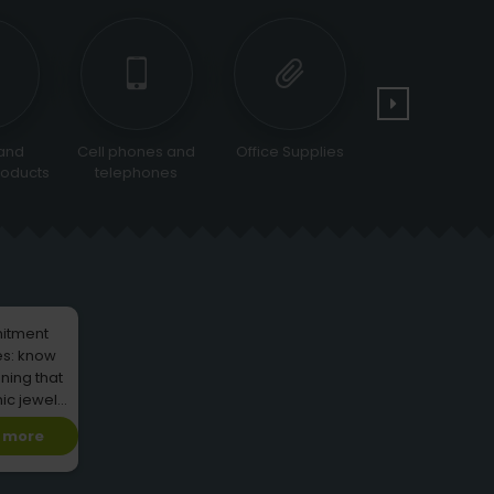
and
Cell phones and
Office Supplies
Tools and
oducts
telephones
Equipments
itment
es: know
ning that
nic jewel
ries
 more