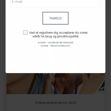
se mere
TILMELD
Ved at registrere dig accepterer du vores
vilkår for brug og privatlivspolitik
KUNDE - VILKÅR OG BETINGELSER
KUNDE - PRIVATLIVSPOLITIK
4 tilbehørstrends for 2022