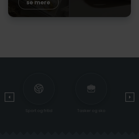
se mere
Sport og fritid
Tasker og sko
Rel
cer