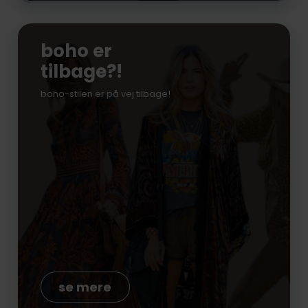
boho er
tilbage?!
boho-stilen er på vej tilbage!
se mere