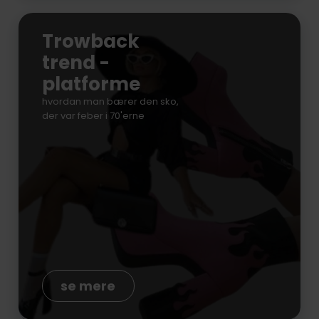
Trowback
trend -
platforme
hvordan man bærer den sko,
der var feber i 70'erne
se mere