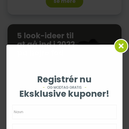
se mere
5 look-ideer til
at gå ind i 2022
på højre fod
5 ideer til nytårsaften
Registrér nu
OG MODTAG GRATIS
Eksklusive kuponer!