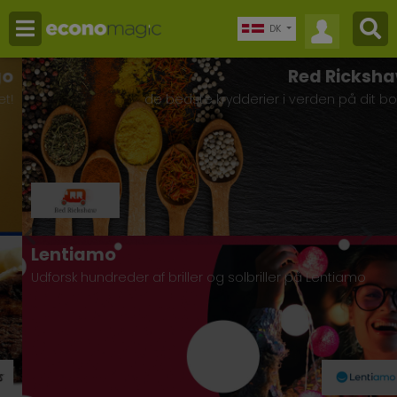
DK
Red Rickshaw
de bedste krydderier i verden på dit bord
Lentiamo
Udforsk hundreder af briller og solbriller på Lentiamo