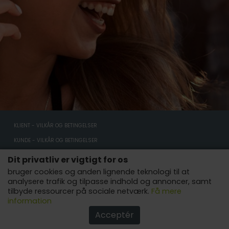
KLIENT - VILKÅR OG BETINGELSER
KUNDE - VILKÅR OG BETINGELSER
KUNDE - PRIVATLIVSPOLITIK
Dit privatliv er vigtigt for os
KUNDE - COOKIES-POLITIK
bruger cookies og anden lignende teknologi til at
analysere trafik og tilpasse indhold og annoncer, samt
ANNONCÉR HER
tilbyde ressourcer på sociale netværk.
Få mere
information
AFFILIATES
Acceptér
COPYRIGHT © 2022 - ALLE RETTIGHEDER FORBEHOLDES.