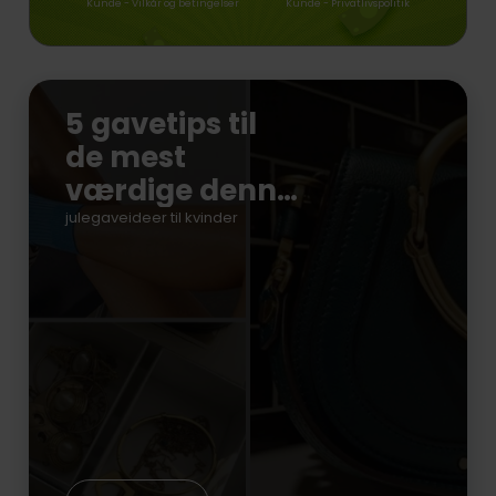
Kunde - Vilkår og betingelser
Kunde - Privatlivspolitik
5 gavetips til
de mest
værdige denne
jul
julegaveideer til kvinder