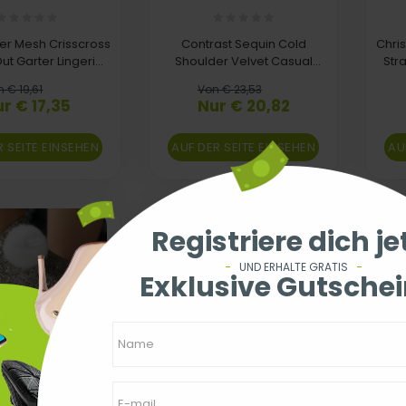
er Mesh Crisscross
Contrast Sequin Cold
Chris
ut Garter Lingerie
Shoulder Velvet Casual
Str
Set
Dress
 € 19,61
Von € 23,53
r € 17,35
Nur € 20,82
R SEITE EINSEHEN
AUF DER SEITE EINSEHEN
AU
Registriere dich je
UND ERHALTE GRATIS
Exklusive Gutschei