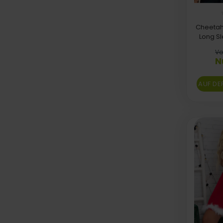
Cheetah 
Long S
Vo
N
AUF DE