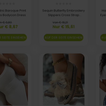
ic Baroque Print
Sequin Butterfly Embroidery
Ha
ss Bodycon Dress
Slippers Cross Strap
Eye
Sandals
n € 9,80
Von € 16,21
ur € 8,67
Nur € 15,61
R SEITE EINSEHEN
AUF DER SEITE EINSEHEN
AU