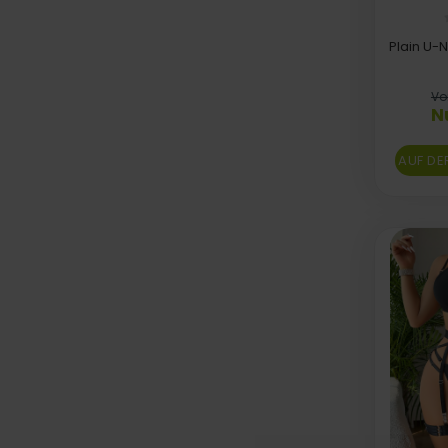
Plain U-
Vo
N
AUF DE