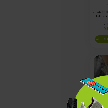
3PCS She
Hollow O
Von
Nu
AUF DE