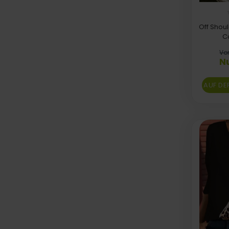
Off Shou
C
Von
Nu
AUF DE