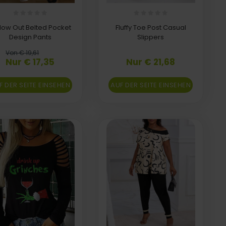
low Out Belted Pocket
Fluffy Toe Post Casual
Design Pants
Slippers
Von € 19,61
Nur € 17,35
Nur € 21,68
F DER SEITE EINSEHEN
AUF DER SEITE EINSEHEN