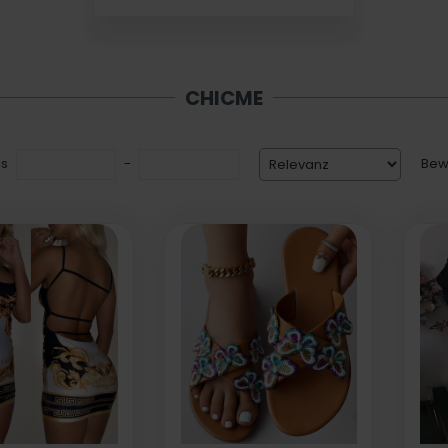
CHICME
is
-
Bew