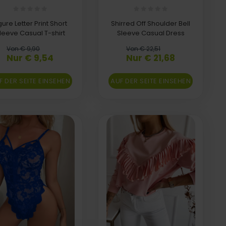
gure Letter Print Short
Shirred Off Shoulder Bell
leeve Casual T-shirt
Sleeve Casual Dress
Von € 9,90
Von € 22,51
Nur € 9,54
Nur € 21,68
F DER SEITE EINSEHEN
AUF DER SEITE EINSEHEN