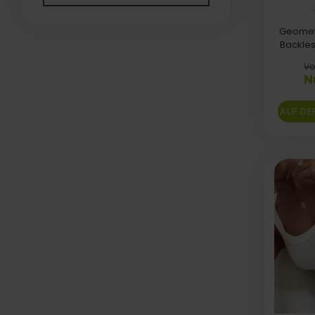
Geometr
Backle
Vo
N
AUF DE