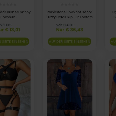
Neck Ribbed Skinny
Rhinestone Bowknot Decor
Fi
Bodysuit
Fuzzy Detail Slip-On Loafers
S
n € 13,51
Von € 41,18
ur € 13,01
Nur € 36,43
R SEITE EINSEHEN
AUF DER SEITE EINSEHEN
AU