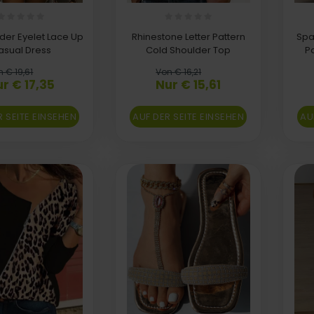
lder Eyelet Lace Up
Rhinestone Letter Pattern
Spa
asual Dress
Cold Shoulder Top
P
 € 19,61
Von € 16,21
r € 17,35
Nur € 15,61
R SEITE EINSEHEN
AUF DER SEITE EINSEHEN
AU