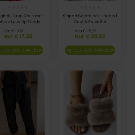
ghetti Strap Christmas
Striped Colorblock Hooded
attern Lace Up Teddy
Coat & Pants Set
Von € 19,61
Von € 29,72
Nur € 17,35
Nur € 28,62
F DER SEITE EINSEHEN
AUF DER SEITE EINSEHEN