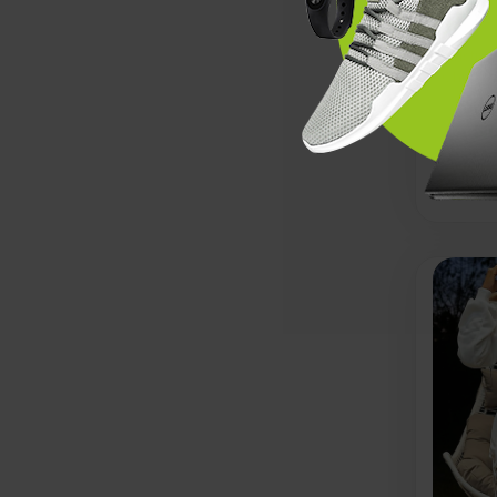
Christma
Chunky 
Von
Nu
AUF DE