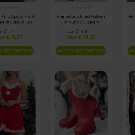
Print Zipper Front
Rhinestone Plaid Pattern
Hol
leeve Casual Top
Thin Strap Slippers
n € 12,74
Von € 18,91
ur € 11,27
Nur € 18,21
R SEITE EINSEHEN
AUF DER SEITE EINSEHEN
AU