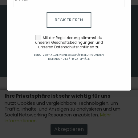
GESCHÄFTSBEDINGUNG
REGISTRIEREN
BENUTZER - ALLGEMEINE GESCHÄFTSBEDINGUNGEN
DATENSCHUTZ / PRIVATSPHÄRE
Mit der Registrierung stimmst du
COOKIERICHTLINIEN
unseren Geschäftsbedingungen und
unseren Datenschutzrichtlinen zu
KONTAKTANFRAGE
BENUTZER - ALLGEMEINE GESCHÄFTSBEDINGUNGEN
AFFILIATES
DATENSCHUTZ / PRIVATSPHÄRE
COPYRIGHT © 2022 - ALLE RECHTE VORBEHALTEN.
Ihre Privatsphäre ist sehr wichtig für uns
nutzt Cookies und vergleichbare Technologien, um
Traffic, Inhalte, und Anzeigen zu analysieren und um
Social Netoworking Resourcen anzubieten.
Mehr
Informationen
Akzeptieren