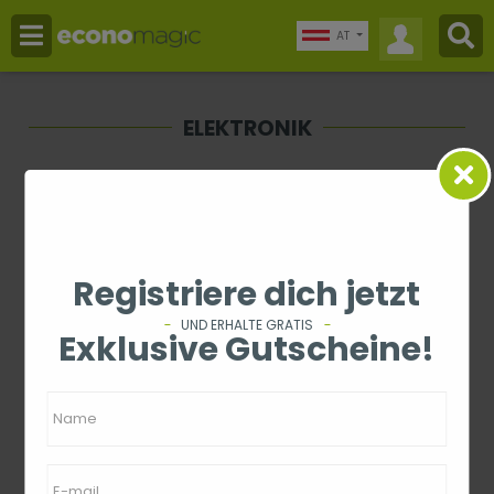
AT
ELEKTRONIK
Preis
-
Registriere dich jetzt
Bewertung
UND ERHALTE GRATIS
Exklusive Gutscheine!
1 - 0 von 0