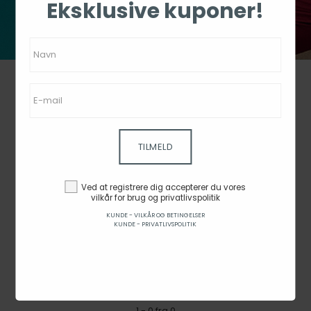
Eksklusive kuponer!
TILMELD
MYPROTEIN
Ved at registrere dig accepterer du vores
vilkår for brug og privatlivspolitik
Pris
-
KUNDE - VILKÅR OG BETINGELSER
KUNDE - PRIVATLIVSPOLITIK
Bedømmelse
1 - 0 fra 0