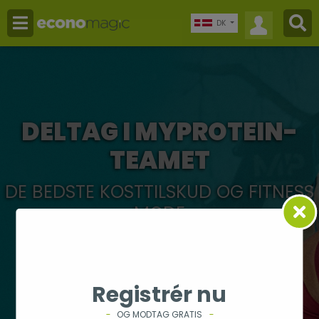
DK
DELTAG I MYPROTEIN-
TEAMET
DE BEDSTE KOSTTILSKUD OG FITNESS
MODE
Registrér nu
OG MODTAG GRATIS