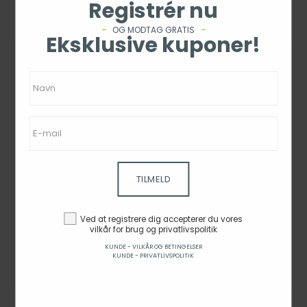
Registrér nu
OG MODTAG GRATIS
Eksklusive kuponer!
TILMELD
Electrolux 600
Electrolux 700
Indbygn.
Hob2Hood 54 cm
Ved at registrere dig accepterer du vores
vilkår for brug og privatlivspolitik
Mikrobølgeovn 25 l
LFG516X
Fra kr 4.795,00
EMS4253TEX
KUNDE - VILKÅR OG BETINGELSER
Ved kr 4.095,00
Ved kr 3.695,00
KUNDE - PRIVATLIVSPOLITIK
SE PÅ SIDEN
SE PÅ SIDEN