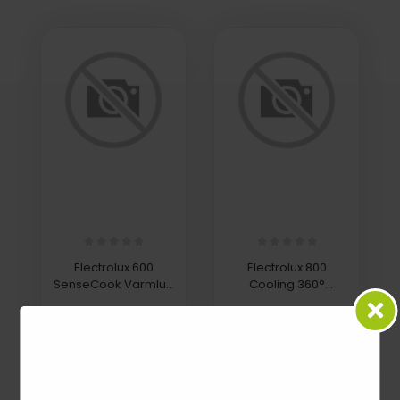
Electrolux 600
Electrolux 800
SenseCook Varmluft
Cooling 360°
COB402X
Køle-/Fryseskab 187
cm LNC8MC32B
Ved kr 5.595,00
Ved kr 9.695,00
SE PÅ SIDEN
SE PÅ SIDEN