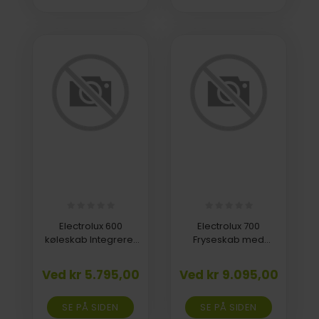
Electrolux 600
Electrolux 700
køleskab Integreret
Fryseskab med
Frostboks LFB3AE82R
NoFrost selvafrimning
EUN7NE18C
Ved kr 5.795,00
Ved kr 9.095,00
SE PÅ SIDEN
SE PÅ SIDEN