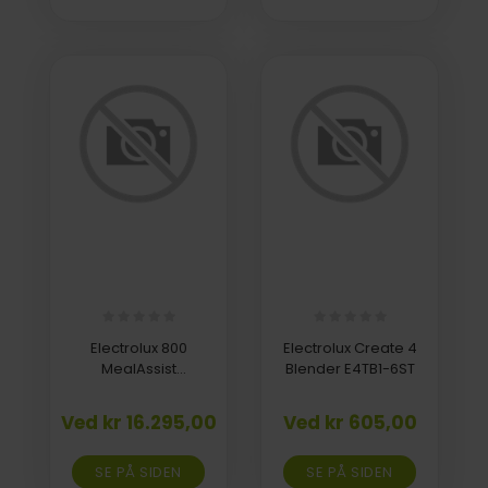
Electrolux 800
Electrolux Create 4
MealAssist
Blender E4TB1-6ST
m/SteamPro
Damp-/Varmluftsovn
Ved kr 16.295,00
Ved kr 605,00
Y9SOB3XH
SE PÅ SIDEN
SE PÅ SIDEN