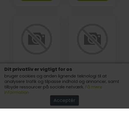
Dit privatliv er vigtigt for os
bruger cookies og anden lignende teknologi til at
analysere trafik og tilpasse indhold og annoncer, samt
tilbyde ressourcer på sociale netværk.
Få mere
information
Electrolux
Electrolux Create 5
Induktionskogeplade
Elkedel E5K1-6ST
Acceptér
med emhætte 80 cm
HHOB860FMC
Ved kr 18.195,00
Ved kr 565,00
SE PÅ SIDEN
SE PÅ SIDEN