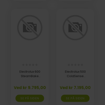
Electrolux 600
Electrolux 500
SteamBake
ColdSense
Induktionskomfur 60
Køle-/Fryseskab 177.2
cm med katalyse
cm Integreret
Ved kr 9.795,00
Ved kr 7.195,00
(delvis selvrens)
LNS5LE18S
SteamBake
SE PÅ SIDEN
LKI66440NX
SE PÅ SIDEN