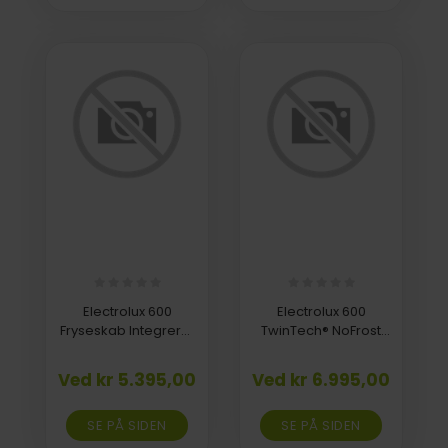
Electrolux 600
Electrolux 600
Fryseskab Integreret
TwinTech® NoFrost
med LowFrost
Køle-/Fryseskab 202
LUB3AE88S
cm LNT6MD36W
Ved kr 5.395,00
Ved kr 6.995,00
SE PÅ SIDEN
SE PÅ SIDEN